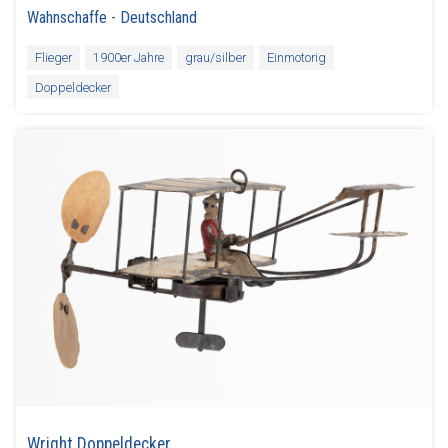
Wahnschaffe
-
Deutschland
Flieger
1900er Jahre
grau/silber
Einmotorig
Doppeldecker
Wright Doppeldecker