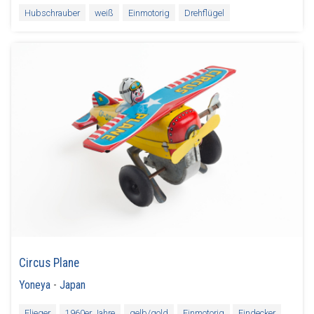
Hubschrauber
weiß
Einmotorig
Drehflügel
Circus Plane
Yoneya
-
Japan
Flieger
1960er Jahre
gelb/gold
Einmotorig
Eindecker