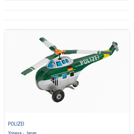
POLIZEI
Yoneya
-
Japan