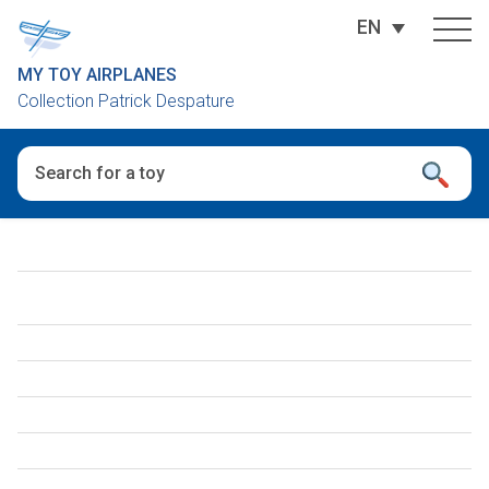
EN
MY TOY AIRPLANES
Collection Patrick Despature
When autocomplete results are available use up and down arro