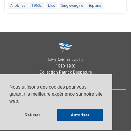
Airplanes
1960s
blue
Single-engine
Biplane
Mes Avions-jouets
1910-1960
Collection Patrick Despature
Nous utilisons des cookies pour vous
garantir la meilleure expérience sur notre site
web.
© Patrick Despature 2026,
all right reserved
-
Photos by Roberto Pellegrini
Refuser
Autoriser
-
Website by
Scandola Agence Digitale