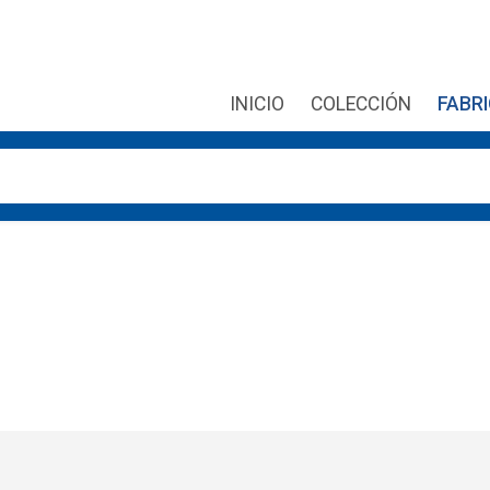
INICIO
COLECCIÓN
FABR
r las flechas de arriba y abajo para revisarlos y Enter para ir 