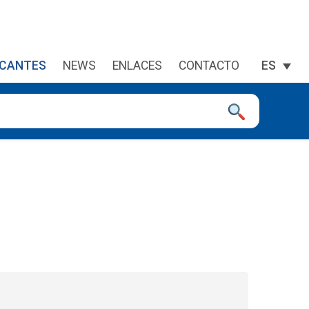
ICANTES
NEWS
ENLACES
CONTACTO
ES
a la página deseada. Lo usuarios de dispositivos táctiles explor