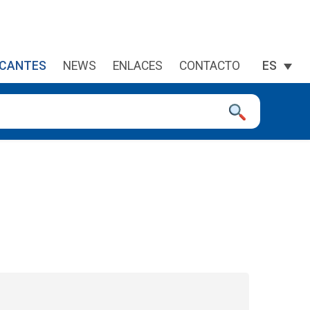
ICANTES
NEWS
ENLACES
CONTACTO
ES
a la página deseada. Lo usuarios de dispositivos táctiles explor