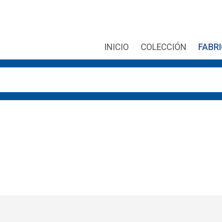
INICIO
COLECCIÓN
FABR
r las flechas de arriba y abajo para revisarlos y Enter para ir 