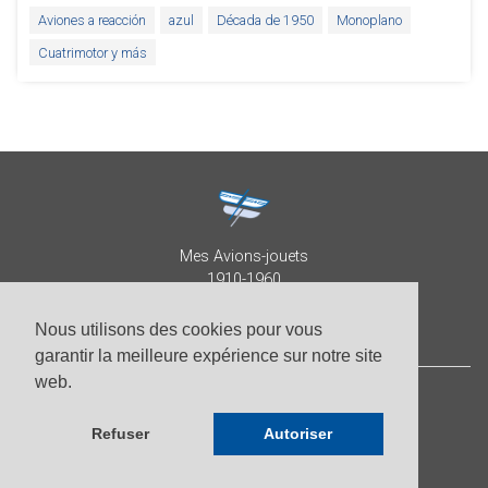
Aviones a reacción
azul
Década de 1950
Monoplano
Cuatrimotor y más
Mes Avions-jouets
1910-1960
Collection Patrick Despature
Nous utilisons des cookies pour vous
garantir la meilleure expérience sur notre site
web.
© Patrick Despature 2026,
todos los derechos reservados
Refuser
Autoriser
-
Fotos de Roberto Pellegrini
-