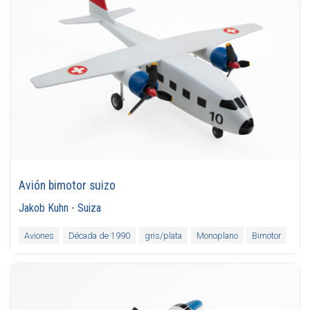
Avión bimotor suizo
Jakob Kuhn
-
Suiza
Aviones
Década de 1990
gris/plata
Monoplano
Bimotor