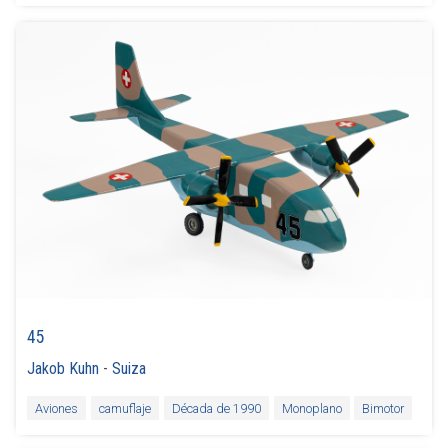
45
Jakob Kuhn
-
Suiza
Aviones
camuflaje
Década de 1990
Monoplano
Bimotor