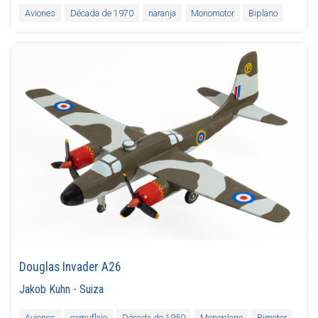
Aviones
Década de 1970
naranja
Monomotor
Biplano
Douglas Invader A26
Jakob Kuhn
-
Suiza
Aviones
camuflaje
Década de 1950
Monoplano
Bimotor