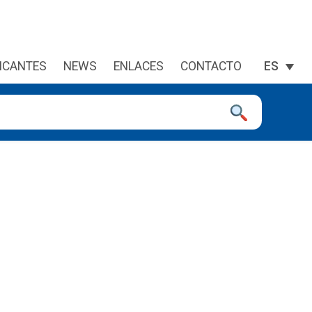
ICANTES
NEWS
ENLACES
CONTACTO
ES
a la página deseada. Lo usuarios de dispositivos táctiles explor