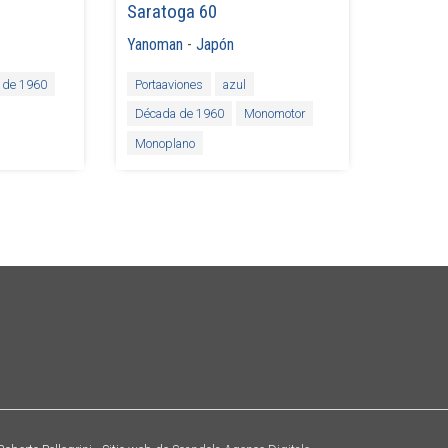
Saratoga 60
Yanoman
-
Japón
 de 1960
Portaaviones
azul
Década de 1960
Monomotor
Monoplano