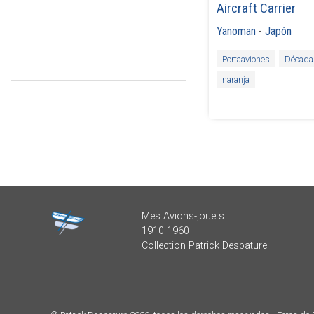
Aircraft Carrier
Yanoman
-
Japón
Portaaviones
Década
naranja
Mes Avions-jouets
1910-1960
Collection Patrick Despature