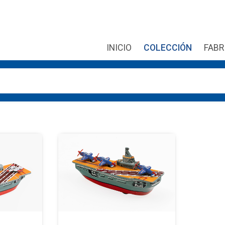
INICIO
COLECCIÓN
FABR
r las flechas de arriba y abajo para revisarlos y Enter para ir 