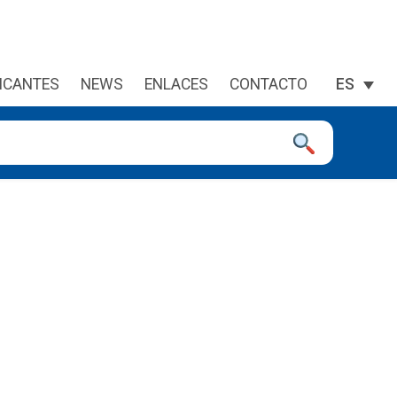
ICANTES
NEWS
ENLACES
CONTACTO
ES
a la página deseada. Lo usuarios de dispositivos táctiles explor