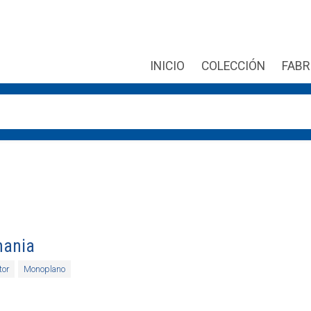
INICIO
COLECCIÓN
FABR
r las flechas de arriba y abajo para revisarlos y Enter para ir 
mania
or
Monoplano