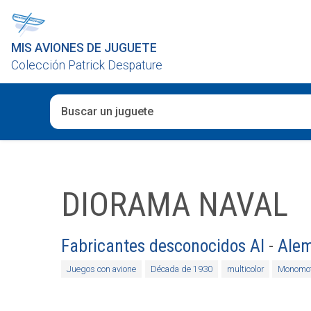
MIS AVIONES DE JUGUETE
Colección Patrick Despature
Cuando hay resultados autocompletados, puedes utiliza
DIORAMA NAVAL
Fabricantes desconocidos AI
-
Ale
Juegos con avione
Década de 1930
multicolor
Monomot