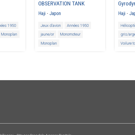
OBSERVATION TANK
Gyrody
Haji
-
Japon
Haji
-
Ja
nées 1950
Jeux d’avion
Années 1950
Hélicopt
Monoplan
jaune/or
Monomoteur
gris/arg
Monoplan
Voilure 