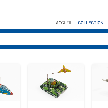
ACCUEIL
COLLECTION
es, utilisez les flèches haut et bas pour évaluer entrer pour aller