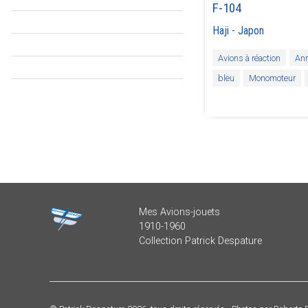
F-104
Haji
-
Japon
Avions à réaction
An
bleu
Monomoteur
Mes Avions-jouets
1910-1960
Collection Patrick Despature