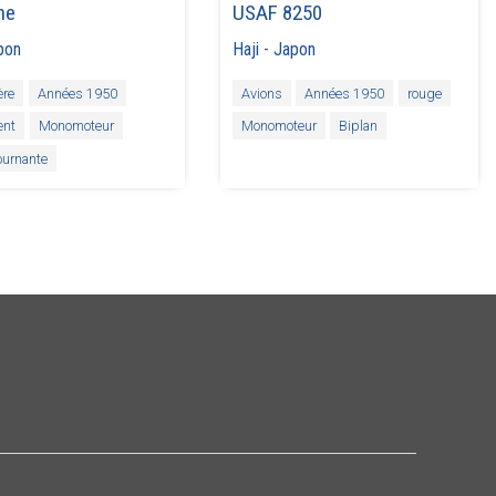
ne
USAF 8250
pon
Haji
-
Japon
ère
Années 1950
Avions
Années 1950
rouge
ent
Monomoteur
Monomoteur
Biplan
tournante