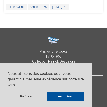
Porte-Avions
Années 1960
gris/argent
Mes Avions-jouets
1910-1960
Collection Patrick Despature
Nous utilisons des cookies pour vous
garantir la meilleure expérience sur notre site
web.
© Patrick Despature 2026,
tous droits réservés
-
Photos par Roberto Pellegrini
Refuser
Autoriser
-
Site par
Scandola Agence Digitale