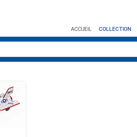
ACCUEIL
COLLECTION
es, utilisez les flèches haut et bas pour évaluer entrer pour aller