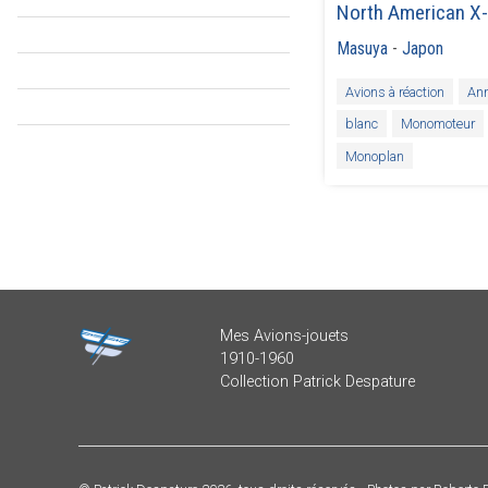
North American X
Masuya
-
Japon
Avions à réaction
An
blanc
Monomoteur
Monoplan
Mes Avions-jouets
1910-1960
Collection Patrick Despature