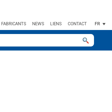
FABRICANTS
NEWS
LIENS
CONTACT
FR
 à la page désirée. Utilisateurs et utilisatrices d‘appareils tacti