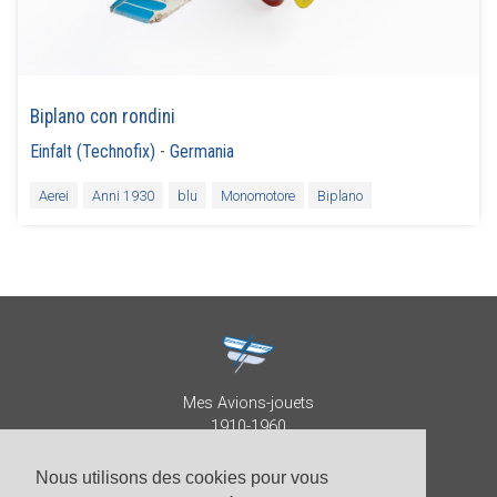
Biplano con rondini
Einfalt (Technofix)
-
Germania
Aerei
Anni 1930
blu
Monomotore
Biplano
Mes Avions-jouets
1910-1960
Collection Patrick Despature
Nous utilisons des cookies pour vous