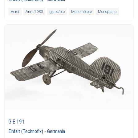
Aerei
Anni 1930
giallo/oro
Monomotore
Monoplano
G E 191
Einfalt (Technofix)
-
Germania