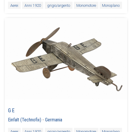
Aerei
Anni 1920
grigio/argento
Monomotore
Monoplano
G E
Einfalt (Technofix)
-
Germania
Aerei
Anni 1920
grigio/argento
Monomotore
Monoplano