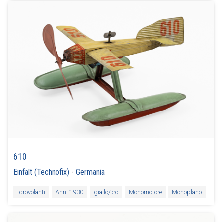
610
Einfalt (Technofix)
-
Germania
Idrovolanti
Anni 1930
giallo/oro
Monomotore
Monoplano