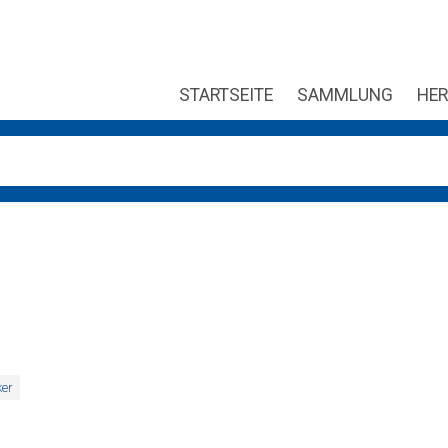
STARTSEITE
SAMMLUNG
HER
ung verfügbar sind, benutze die Pfeile nach oben und unten, um
ker