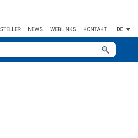
STELLER
NEWS
WEBLINKS
KONTAKT
DE
 sie zu überprüfen, und die Eingabetaste, um die gewünschte Se