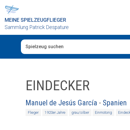
MEINE SPIELZEUGFLIEGER
Sammlung Patrick Despature
Wenn die Ergebnisse der automatischen Vervollständig
EINDECKER
Manuel de Jesús García
-
Spanien
Flieger
1920er Jahre
grau/silber
Einmotorig
Eindec