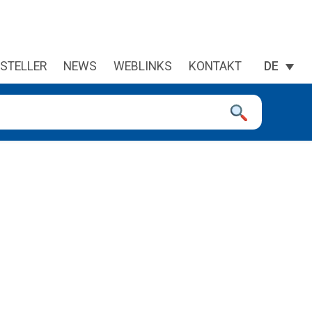
STELLER
NEWS
WEBLINKS
KONTAKT
DE
 sie zu überprüfen, und die Eingabetaste, um die gewünschte Se