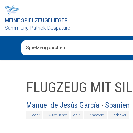
MEINE SPIELZEUGFLIEGER
Sammlung Patrick Despature
Wenn die Ergebnisse der automatischen Vervollständig
FLUGZEUG MIT SI
Manuel de Jesús García
-
Spanien
Flieger
1920er Jahre
grün
Einmotorig
Eindecker