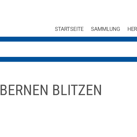
STARTSEITE
SAMMLUNG
HER
ung verfügbar sind, benutze die Pfeile nach oben und unten, um
LBERNEN BLITZEN