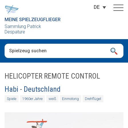
DE
MEINE SPIELZEUGFLIEGER
Sammlung Patrick
Despature
Wenn die Ergebnisse der automatischen Vervollständigung ver
HELICOPTER REMOTE CONTROL
Habi
-
Deutschland
Spiele
1960er Jahre
weiß
Einmotorig
Drehflügel