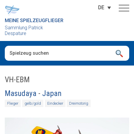
DE
MEINE SPIELZEUGFLIEGER
Sammlung Patrick
Despature
Wenn die Ergebnisse der automatischen Vervollständigung ver
VH-EBM
Masudaya
-
Japan
Flieger
gelb/gold
Eindecker
Dreimotorig