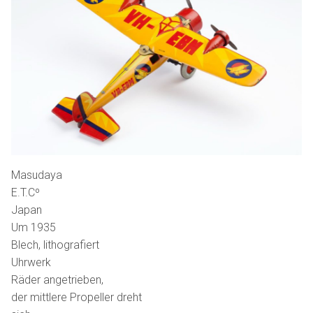
Masudaya
E.T.Cº
Japan
Um 1935
Blech, lithografiert
Uhrwerk
Räder angetrieben,
der mittlere Propeller dreht