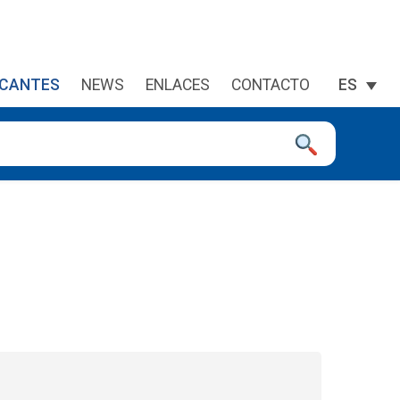
ICANTES
NEWS
ENLACES
CONTACTO
ES
a la página deseada. Lo usuarios de dispositivos táctiles explor