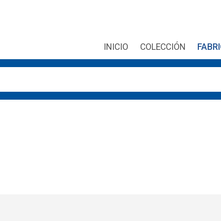
INICIO
COLECCIÓN
FABR
r las flechas de arriba y abajo para revisarlos y Enter para ir 