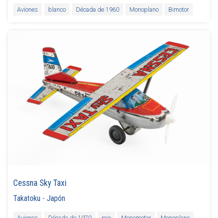
Aviones
blanco
Década de 1960
Monoplano
Bimotor
Cessna Sky Taxi
Takatoku
-
Japón
Aviones
Década de 1970
rojo
Monomotor
Monoplano