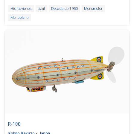
Hidroaviones
azul
Década de 1950
Monomotor
Monoplano
R-100
Kohno Kakuzo
-
Japón