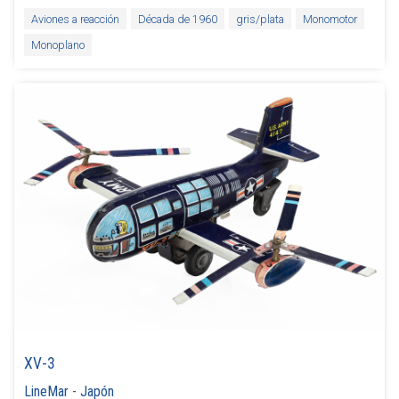
Aviones a reacción
Década de 1960
gris/plata
Monomotor
Monoplano
XV-3
LineMar
-
Japón