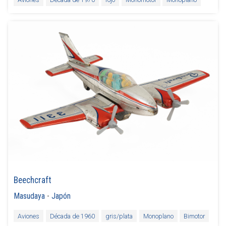
Beechcraft
Masudaya
-
Japón
Aviones
Década de 1960
gris/plata
Monoplano
Bimotor