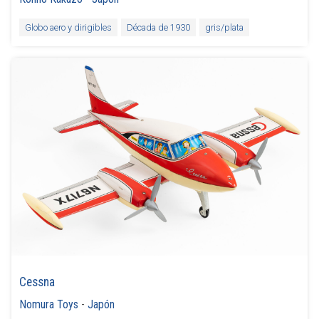
Globo aero y dirigibles
Década de 1930
gris/plata
Cessna
Nomura Toys
-
Japón