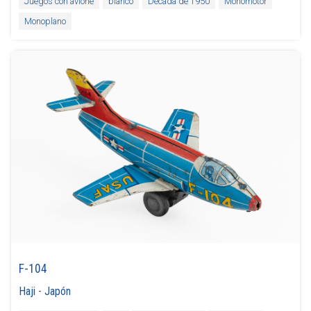
Juegos con avione
blanco
Década de 1950
Monomotor
Monoplano
F-104
Haji
-
Japón