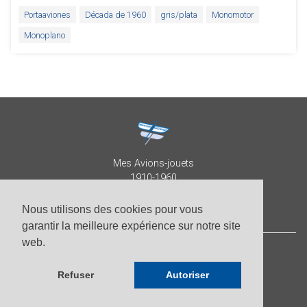
Portaaviones
Década de 1960
gris/plata
Monomotor
Monoplano
Mes Avions-jouets
1910-1960
Collection Patrick Despature
Nous utilisons des cookies pour vous
garantir la meilleure expérience sur notre site
web.
© Patrick Despature 2026,
todos los derechos reservados
Refuser
Autoriser
-
Fotos de Roberto Pellegrini
-