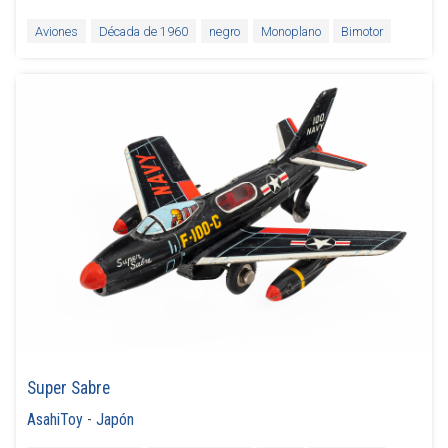
Aviones
Década de 1960
negro
Monoplano
Bimotor
Super Sabre
AsahiToy
-
Japón