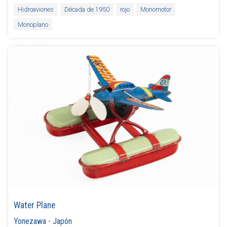
Hidroaviones
Década de 1950
rojo
Monomotor
Monoplano
Water Plane
Yonezawa
-
Japón