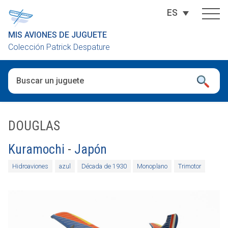
ES
MIS AVIONES DE JUGUETE
Colección Patrick Despature
Cuando hay resultados autocompletados, puedes utilizar las fl
DOUGLAS
Kuramochi
-
Japón
Hidroaviones
azul
Década de 1930
Monoplano
Trimotor