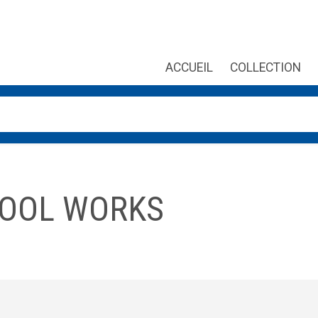
ACCUEIL
COLLECTION
es, utilisez les flèches haut et bas pour évaluer entrer pour aller
TOOL WORKS