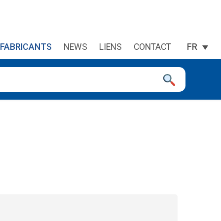
FABRICANTS
NEWS
LIENS
CONTACT
FR
 à la page désirée. Utilisateurs et utilisatrices d‘appareils tacti