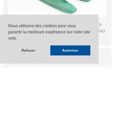
Dans les années 1950, Yonezawa propose plusieurs
Nous utilisons des cookies pour vous
avions et hydravions de carlingues identiques, en voici
garantir la meilleure expérience sur notre site
quelques uns., en tôle lithographiée
[+]
web.
Refuser
Autoriser
21.07.2026
Les jeux d’hélicoptère