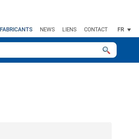
FABRICANTS
NEWS
LIENS
CONTACT
FR
 à la page désirée. Utilisateurs et utilisatrices d‘appareils tacti