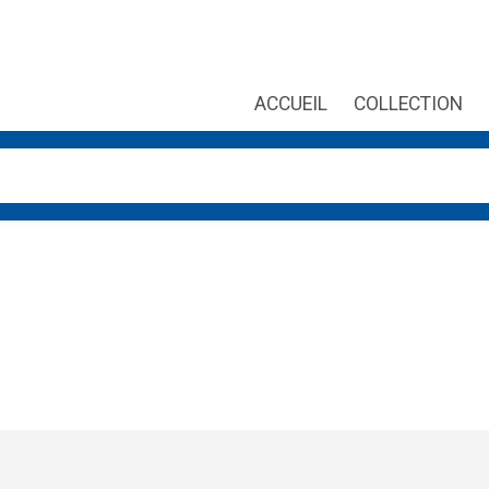
ACCUEIL
COLLECTION
es, utilisez les flèches haut et bas pour évaluer entrer pour aller