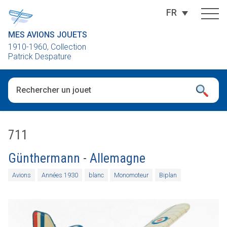
FR
MES AVIONS JOUETS
1910-1960, Collection
Patrick Despature
Quand les résultats de l'auto-complétion sont disponibles, utili
711
Günthermann
-
Allemagne
Avions
Années 1930
blanc
Monomoteur
Biplan