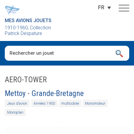
FR
MES AVIONS JOUETS
1910-1960, Collection
Patrick Despature
Quand les résultats de l'auto-complétion sont disponibles, utili
AERO-TOWER
Mettoy
-
Grande-Bretagne
Jeux d’avion
Années 1950
multicolore
Monomoteur
Monoplan