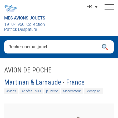
FR
MES AVIONS JOUETS
1910-1960, Collection
Patrick Despature
Quand les résultats de l'auto-complétion sont disponibles, utili
AVION DE POCHE
Martinan & Larnaude
-
France
Avions
Années 1930
jaune/or
Monomoteur
Monoplan