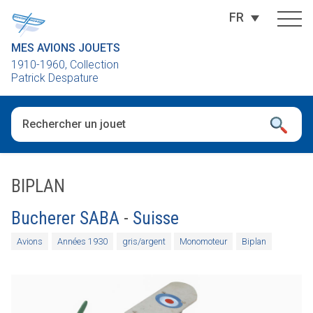
FR
MES AVIONS JOUETS
1910-1960, Collection
Patrick Despature
Quand les résultats de l'auto-complétion sont disponibles, utili
BIPLAN
Bucherer SABA
-
Suisse
Avions
Années 1930
gris/argent
Monomoteur
Biplan