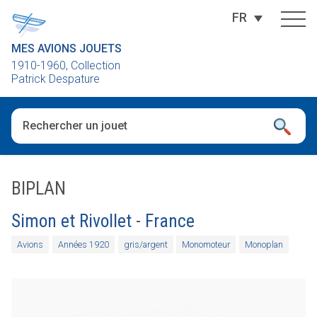
FR
MES AVIONS JOUETS
1910-1960, Collection
Patrick Despature
Quand les résultats de l'auto-complétion sont disponibles, utili
BIPLAN
Simon et Rivollet
-
France
Avions
Années 1920
gris/argent
Monomoteur
Monoplan