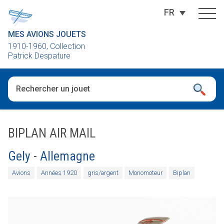
FR
MES AVIONS JOUETS
1910-1960, Collection
Patrick Despature
Quand les résultats de l'auto-complétion sont disponibles, utili
BIPLAN AIR MAIL
Gely
-
Allemagne
Avions
Années 1920
gris/argent
Monomoteur
Biplan