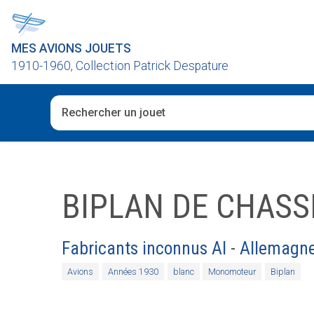
MES AVIONS JOUETS
1910-1960, Collection Patrick Despature
Quand les résultats de l'auto-complétion sont disponibl
BIPLAN DE CHASS
Fabricants inconnus AI
-
Allemagn
Avions
Années 1930
blanc
Monomoteur
Biplan