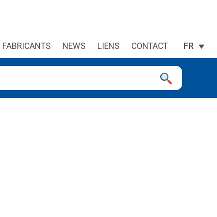
FABRICANTS
NEWS
LIENS
CONTACT
FR
 à la page désirée. Utilisateurs et utilisatrices d‘appareils tacti