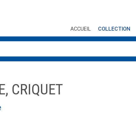
ACCUEIL
COLLECTION
es, utilisez les flèches haut et bas pour évaluer entrer pour aller
E, CRIQUET
e