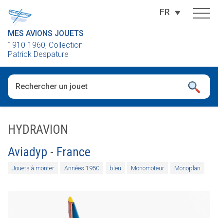
FR
MES AVIONS JOUETS
1910-1960, Collection
Patrick Despature
Quand les résultats de l'auto-complétion sont disponibles, utili
HYDRAVION
Aviadyp
-
France
Jouets à monter
Années 1950
bleu
Monomoteur
Monoplan