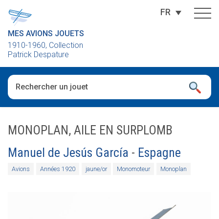
FR
MES AVIONS JOUETS
1910-1960, Collection
Patrick Despature
Quand les résultats de l'auto-complétion sont disponibles, utili
MONOPLAN, AILE EN SURPLOMB
Manuel de Jesús García
-
Espagne
Avions
Années 1920
jaune/or
Monomoteur
Monoplan