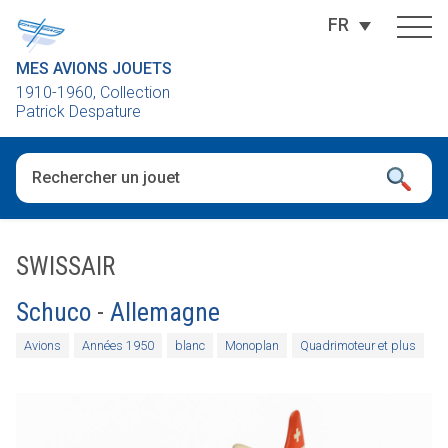
FR
MES AVIONS JOUETS
1910-1960, Collection
Patrick Despature
Quand les résultats de l'auto-complétion sont disponibles, utili
SWISSAIR
Schuco
-
Allemagne
Avions
Années 1950
blanc
Monoplan
Quadrimoteur et plus