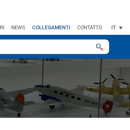
RI
NEWS
COLLEGAMENTI
CONTATTO
IT
premi invio per andare alla pagina desiderata. Se stai usando un d