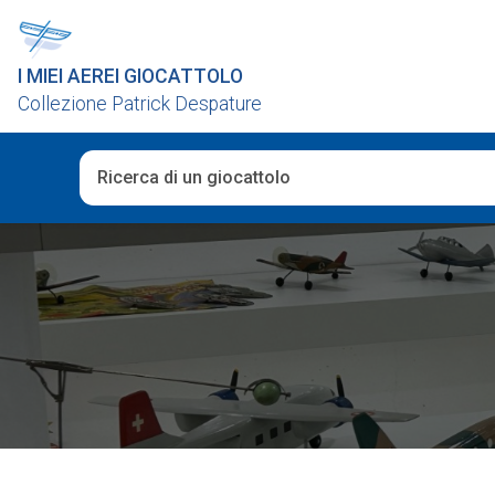
I MIEI AEREI GIOCATTOLO
Collezione Patrick Despature
Una volta che i risultati del completamento automatico 