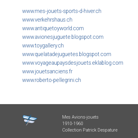
www.mes-jouets-sports-d-hiver.ch
www.verkehrshaus.ch
www.antiquetoyworld.com
www.avionesjuguete.blogspot.com
www.toygallery.ch
www.quelatadejuguetes.blogspot.com
www.voyageaupaysdesjouets.eklablog.com
www.jouetsanciens.fr
www.roberto-pellegrini.ch
Mes Avions-jouets
1910-1960
Collection Patrick Despature