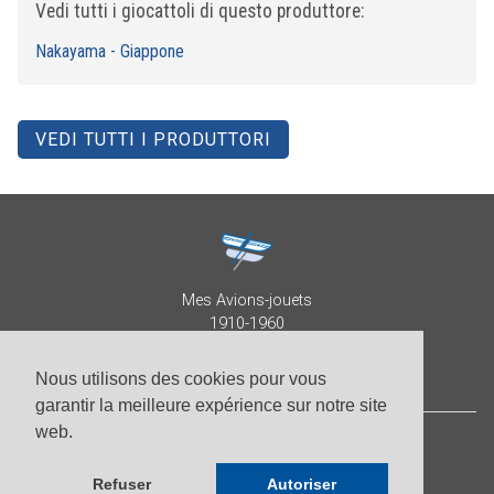
Vedi tutti i giocattoli di questo produttore:
Nakayama - Giappone
VEDI TUTTI I PRODUTTORI
Mes Avions-jouets
1910-1960
Collection Patrick Despature
Nous utilisons des cookies pour vous
garantir la meilleure expérience sur notre site
web.
© Patrick Despature 2026,
tutti i diritti riservati
Refuser
Autoriser
-