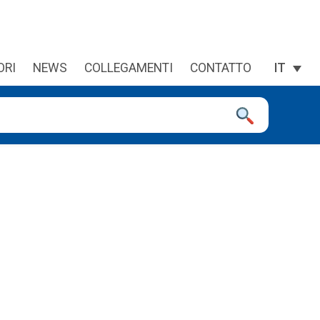
ORI
NEWS
COLLEGAMENTI
CONTATTO
IT
premi invio per andare alla pagina desiderata. Se stai usando un d