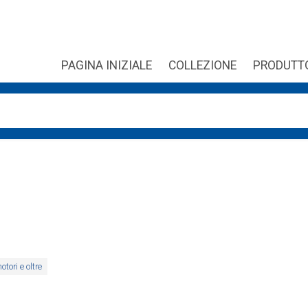
PAGINA INIZIALE
COLLEZIONE
PRODUTT
sono disponibili, usa le frecce su e giù per fare una verifica e 
otori e oltre