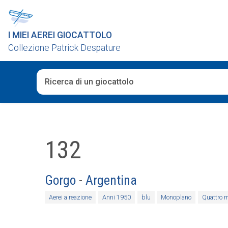
I MIEI AEREI GIOCATTOLO
Collezione Patrick Despature
Una volta che i risultati del completamento automatico 
132
Gorgo
-
Argentina
Aerei a reazione
Anni 1950
blu
Monoplano
Quattro m