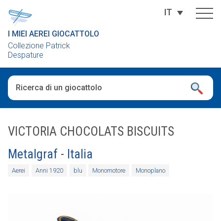
IT
I MIEI AEREI GIOCATTOLO
Collezione Patrick
Despature
Una volta che i risultati del completamento automatico sono dis
VICTORIA CHOCOLATS BISCUITS
Metalgraf
-
Italia
Aerei
Anni 1920
blu
Monomotore
Monoplano