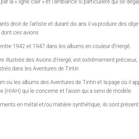
ar la « ligne clair » et l’ambiance si particulière qui se dég
ts droit de l’artiste et durant dix ans il va produire des obj
 dont ces avions.
 entre 1942 et 1947 dans les albums en couleur d’Hergé.
re illustrée des Avions d’Hergé, est extrêmement précieux, i
ustrés dans les Aventures de Tintin.
um ou les albums des Aventures de Tintin et la page où il app
 (HIAH) qui le concerne et l’avion qui a servi de modèle.
éments en métal et/ou matière synthétique, ils sont présen