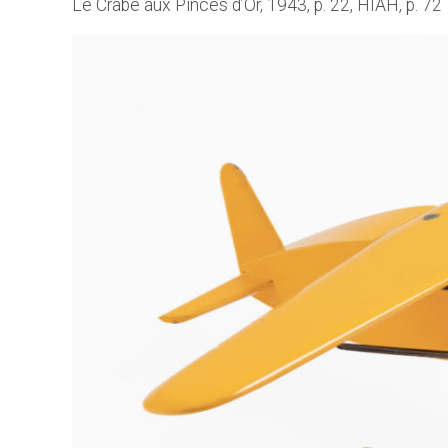
Le Crabe aux Pinces d’Or, 1943, p. 22, HIAH, p. 72