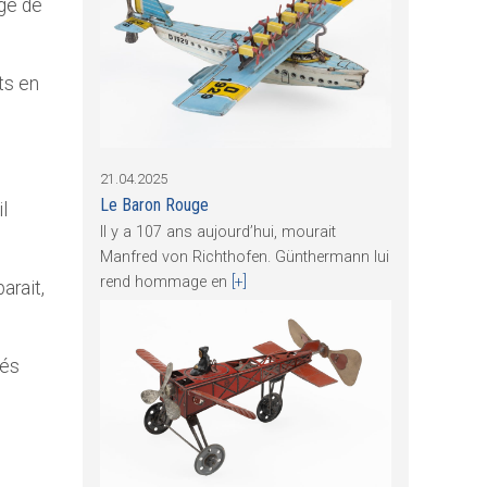
age de
ets en
21.04.2025
Le Baron Rouge
l
Il y a 107 ans aujourd’hui, mourait
Manfred von Richthofen. Günthermann lui
rend hommage en
[+]
arait,
tés