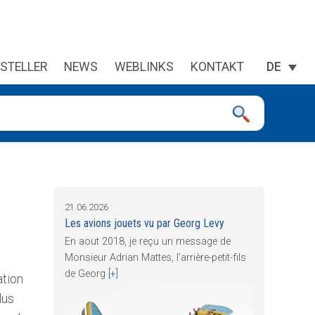
STELLER
NEWS
WEBLINKS
KONTAKT
DE
 sie zu überprüfen, und die Eingabetaste, um die gewünschte Se
21.06.2026
Les avions jouets vu par Georg Levy
En aout 2018, je reçu un message de
Monsieur Adrian Mattes, l’arrière-petit-fils
de Georg
[+]
ation
lus