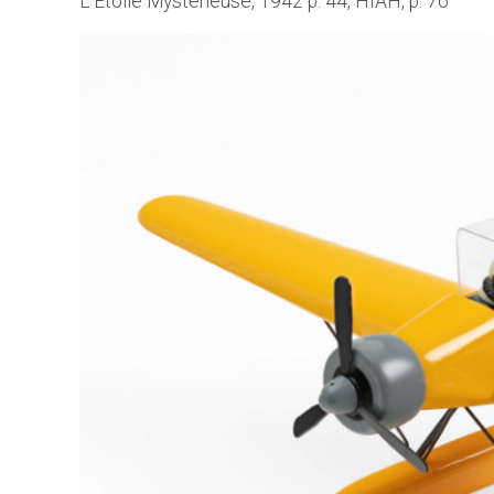
L’Etoile Mystérieuse, 1942 p. 44, HIAH, p. 76