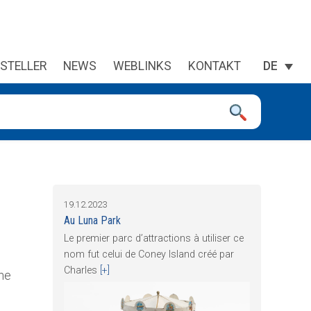
STELLER
NEWS
WEBLINKS
KONTAKT
DE
 sie zu überprüfen, und die Eingabetaste, um die gewünschte Se
19.12.2023
Au Luna Park
Le premier parc d’attractions à utiliser ce
nom fut celui de Coney Island créé par
Charles
[+]
gne