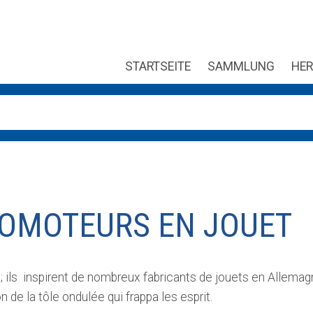
STARTSEITE
SAMMLUNG
HER
ung verfügbar sind, benutze die Pfeile nach oben und unten, um
OMOTEURS EN JOUET
 ils inspirent de nombreux fabricants de jouets en Allema
n de la tôle ondulée qui frappa les esprit.