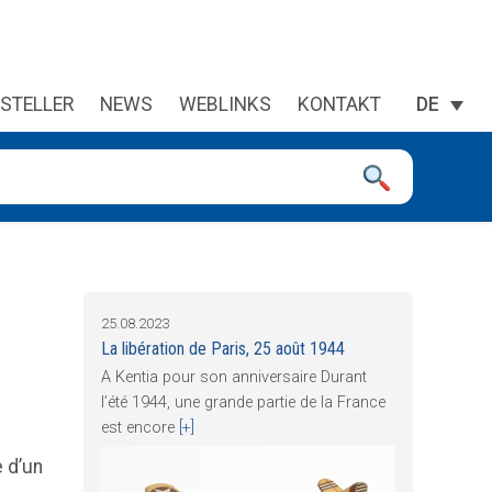
STELLER
NEWS
WEBLINKS
KONTAKT
DE
 sie zu überprüfen, und die Eingabetaste, um die gewünschte Se
25.08.2023
La libération de Paris, 25 août 1944
A Kentia pour son anniversaire Durant
l’été 1944, une grande partie de la France
est encore
[+]
e d’un