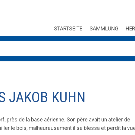
STARTSEITE
SAMMLUNG
HER
ung verfügbar sind, benutze die Pfeile nach oben und unten, um
TS JAKOB KUHN
f, près de la base aérienne. Son père avait un atelier de
availler le bois, malheureusement il se blessa et perdit la vu