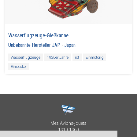
Wasserflugzeuge-Gießkanne
Unbekannte Hersteller JAP
-
Japan
Wasserflugzeuge
1920er Jahre
rot
Einmotorig
Eindecker
Mes Avions-jouets
1910-1960
Collection Patrick Despature