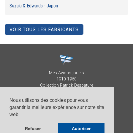
Suzuki & Edwards - Japon
VOIR TOUS LES FABRICANTS
Mes Avions-jouets
1910-1960
Collection Patrick Despature
Nous utilisons des cookies pour vous
garantir la meilleure expérience sur notre site
web.
© Patrick Despature 2026,
tous droits réservés
-
Photos par Roberto Pellegrini
Refuser
Autoriser
-