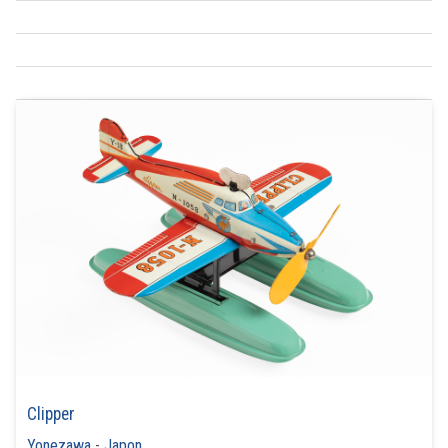
Clipper
Yonezawa
-
Japon