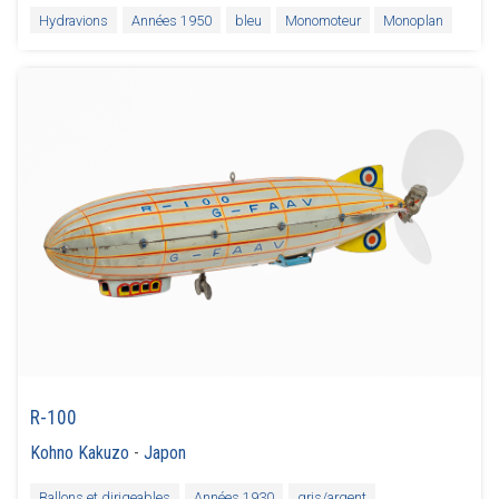
Hydravions
Années 1950
bleu
Monomoteur
Monoplan
R-100
Kohno Kakuzo
-
Japon
Ballons et dirigeables
Années 1930
gris/argent