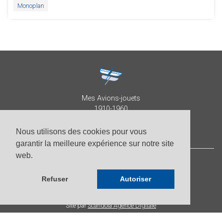
Monoplan
Mes Avions-jouets
1910-1960
Collection Patrick Despature
Nous utilisons des cookies pour vous
garantir la meilleure expérience sur notre site
web.
© Patrick Despature 2026,
tous droits réservés
Refuser
Autoriser
-
Photos par Roberto Pellegrini
-
Site par
Scandola Agence Digitale