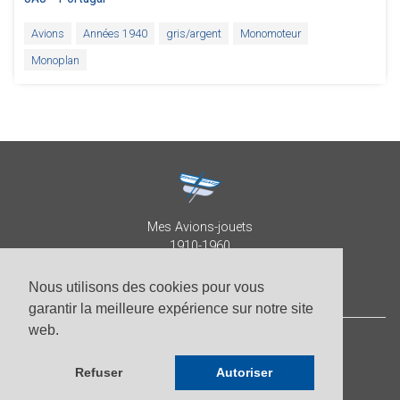
Avions
Années 1940
gris/argent
Monomoteur
Monoplan
Mes Avions-jouets
1910-1960
Collection Patrick Despature
Nous utilisons des cookies pour vous
garantir la meilleure expérience sur notre site
web.
© Patrick Despature 2026,
tous droits réservés
Refuser
Autoriser
-
Photos par Roberto Pellegrini