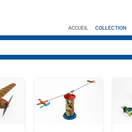
ACCUEIL
COLLECTION
es, utilisez les flèches haut et bas pour évaluer entrer pour aller