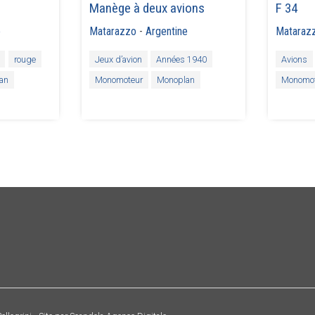
Manège à deux avions
F 34
e
Matarazzo
-
Argentine
Mataraz
rouge
Jeux d’avion
Années 1940
Avions
an
Monomoteur
Monoplan
Monomot