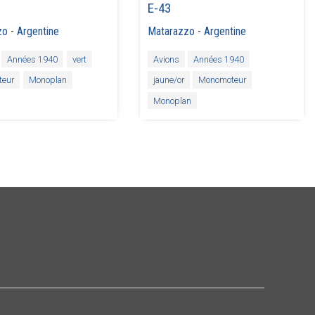
E-43
zo
-
Argentine
Matarazzo
-
Argentine
Années 1940
vert
Avions
Années 1940
eur
Monoplan
jaune/or
Monomoteur
Monoplan