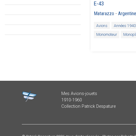
E-43
Matarazzo
-
Argentin
Avions
Années 1940
Monomoteur
Monopl
Mes Avions-jouets
1910-1960
Collection Patrick Despature