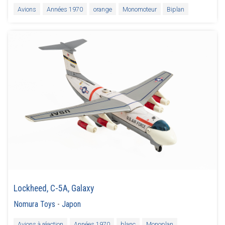
Avions
Années 1970
orange
Monomoteur
Biplan
Lockheed, C-5A, Galaxy
Nomura Toys
-
Japon
Avions à réaction
Années 1970
blanc
Monoplan