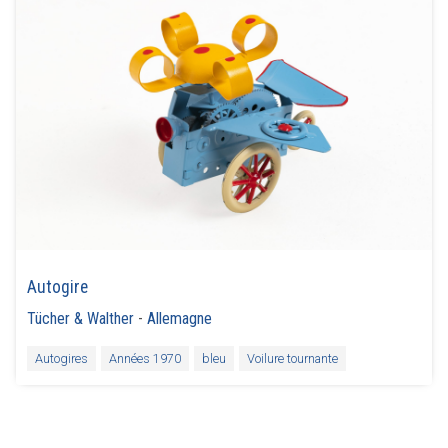
Autogire
Tücher & Walther
-
Allemagne
Autogires
Années 1970
bleu
Voilure tournante