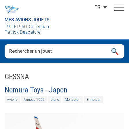
FR
MES AVIONS JOUETS
1910-1960, Collection
Patrick Despature
Quand les résultats de l'auto-complétion sont disponibles, utili
CESSNA
Nomura Toys
-
Japon
Avions
Années 1960
blanc
Monoplan
Bimoteur