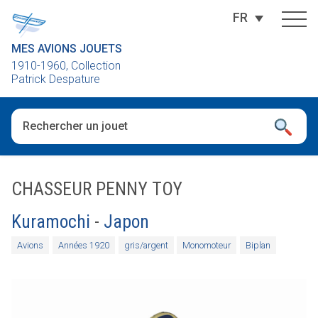
FR
MES AVIONS JOUETS
1910-1960, Collection
Patrick Despature
Quand les résultats de l'auto-complétion sont disponibles, utili
CHASSEUR PENNY TOY
Kuramochi
-
Japon
Avions
Années 1920
gris/argent
Monomoteur
Biplan