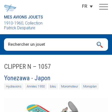
FR
MES AVIONS JOUETS
1910-1960, Collection
Patrick Despature
Quand les résultats de l'auto-complétion sont disponibles, utili
CLIPPER N – 1057
Yonezawa
-
Japon
Hydravions
Années 1950
bleu
Monomoteur
Monoplan