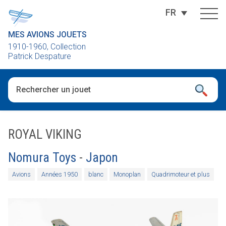
FR
MES AVIONS JOUETS
1910-1960, Collection
Patrick Despature
Quand les résultats de l'auto-complétion sont disponibles, utili
ROYAL VIKING
Nomura Toys
-
Japon
Avions
Années 1950
blanc
Monoplan
Quadrimoteur et plus